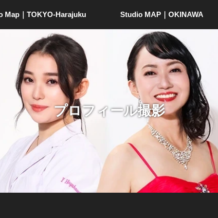
io Map｜TOKYO-Harajuku
Studio MAP｜OKINAWA
プロフィール撮影